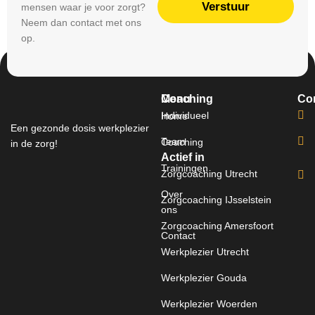
Verstuur
mensen waar je voor zorgt?
Neem dan contact met ons
op.
Menu
Coaching
Co
Individueel
Home
Een gezonde dosis werkplezier
Team
Coaching
in de zorg!
Actief in
Trainingen
Zorgcoaching Utrecht
Over
Zorgcoaching IJsselstein
ons
Zorgcoaching Amersfoort
Contact
Werkplezier Utrecht
Werkplezier Gouda
Werkplezier Woerden