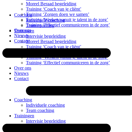
Moreel Beraad begeleiding
Ga
Training ‘Coach van je cliënt’
naar
Training ‘Zorgen doen we samen’
Coaching
de
Training ‘Werken vanuit je talent in de zorg’
Individuele coaching
inhoud
Training ‘Effectief communiceren in de zorg’
Team coaching
Over ons
Trainingen
Nieuws
Intervisie begeleiding
Contact
Moreel Beraad begeleiding
Training ‘Coach van je cliënt’
Training ‘Zorgen doen we samen’
Training ‘Werken vanuit je talent in de zorg’
Training ‘Effectief communiceren in de zorg’
Over ons
Nieuws
Contact
Coaching
Individuele coaching
Team coaching
Trainingen
Intervisie begeleiding
Moreel Beraad begeleiding
Training ‘Coach van je cliënt’