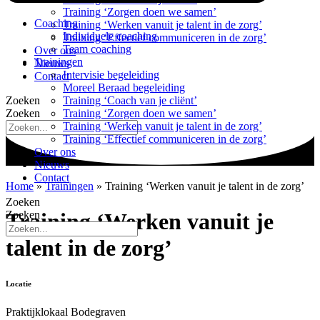
Training ‘Zorgen doen we samen’
Coaching
Training ‘Werken vanuit je talent in de zorg’
Individuele coaching
Training ‘Effectief communiceren in de zorg’
Team coaching
Over ons
Trainingen
Nieuws
Intervisie begeleiding
Contact
Moreel Beraad begeleiding
Zoeken
Training ‘Coach van je cliënt’
Zoeken
Training ‘Zorgen doen we samen’
Training ‘Werken vanuit je talent in de zorg’
Training ‘Effectief communiceren in de zorg’
Over ons
Nieuws
Contact
Home
»
Trainingen
»
Training ‘Werken vanuit je talent in de zorg’
Zoeken
Training ‘Werken vanuit je
Zoeken
talent in de zorg’
Locatie
Praktijklokaal Bodegraven