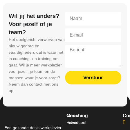
Wil jij het anders?
Voor jezelf of je
team?
Het doelgericht verwerven van
nieuw gedrag en
vaardigheden, dat is waar het
in coaching- en training om
gaat. Wil je meer werkplezier
voor jezelf, je team en de
Verstuur
mensen waar je voor zorgt?
Neem dan contact met ons
op.
Menu
Coaching
Co
Individueel
Home
Een gezonde dosis werkplezier