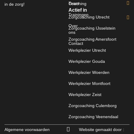
Team
Coaching
in de zorg!
Actief in
Trainingen
Zorgcoaching Utrecht
Over
Zorgcoaching IJsselstein
ons
Zorgcoaching Amersfoort
Contact
Werkplezier Utrecht
Werkplezier Gouda
Werkplezier Woerden
Werkplezier Montfoort
Werkplezier Zeist
Zorgcoaching Culemborg
Zorgcoaching Veenendaal
Algemene voorwaarden
Website gemaakt door :