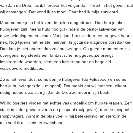
van Jan de Dreu, las ik hierover het volgende: ‘Het zit in het geven, dat
wij ontvangen’. Dat vond ik zo mooi. Daar had ik mijn antwoord.
Maar soms zijn in het leven de rollen omgedraaid. Dan heb je als
hulpgever, zelf ineens hulp nodig. Ik noem de pastoraalwerker van
onze geloofsgemeenschap. Vorig jaar brak zij door een ongeval haar
nek. Nog tijdens het herstel hiervan, krijgt zij de diagnose borstkanker.
Dan kun je niet anders dan zelf hulpvragen. Op goede momenten is zij
overigens nog steeds een fantastische hulpgever. Ze brengt
inspirerende woorden, biedt een luisterend oor en begeleid
waardevolle meditaties.
Zo is het leven dus; soms ben je hulpgever (de +pluspool) en soms
ben je hulpvrager (de – minpool). Dat maakt dat wij mensen, elkaar
nodig hebben. Zo schrijft Jan de Dreu zo mooi in zijn boek.
Wij hulpgevers vinden het echter vaak moeilijk om hulp te vragen. Zelf
sta ik in ieder geval liever in de pluspool (hulpgever), dan de minpool
(hulpvrager). Want in de plus voel ik mij betekenisvol en sterk, in de
min voel ik mij klein en kwetsbaar.