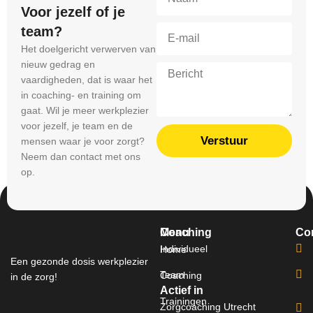
Voor jezelf of je
team?
Het doelgericht verwerven van
nieuw gedrag en
vaardigheden, dat is waar het
in coaching- en training om
gaat. Wil je meer werkplezier
voor jezelf, je team en de
Verstuur
mensen waar je voor zorgt?
Neem dan contact met ons
op.
Menu
Coaching
Co
Individueel
Home
Een gezonde dosis werkplezier
Team
Coaching
in de zorg!
Actief in
Trainingen
Zorgcoaching Utrecht